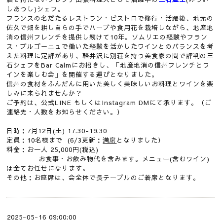
しあつし)シェフ。
フランスの名だたるレストラン・ビストロで修行・活躍後、地元の
佐久で畑を耕し自らの手でハーブや食用花を栽培しながら、地産地
消の信州フレンチを提供し続けて10年。ソムリエの経験やフラン
ス・ブルゴーニュで働いた経験を活かしたワインとのバランスを考
えた料理に定評があり、軽井沢に別荘を持つ美食家の間で評判の三
石シェフをBar Calmにお招きし、「地産地消の信州フレンチとワ
インを楽しむ会」を開催する運びとなりました。
信州の食材をふんだんに用いた美しく美味しいお料理とワインを楽
しみに来られませんか？
ご予約は、公式LINE もしくはInstagram DMにて承ります。（ご
連絡先・人数をお知らせください。）
日時：7月12日(土) 17:30-19:30
定員：10名様まで (6/3更新：
満席
となりました）
料金：お一人 25,000円(税込)
お食事・お飲み物代を含みます。メニュー(含むワイン)
は全てお任せになります。
その他：お座席は、会全体で長テーブルのご着席となります。
2025-05-16 09:00:00