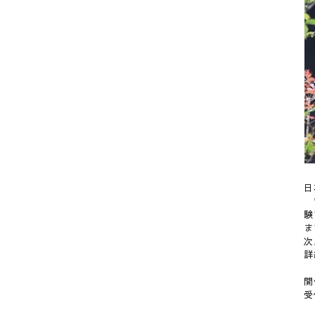
日
*
験
ま
次
詳
開
受