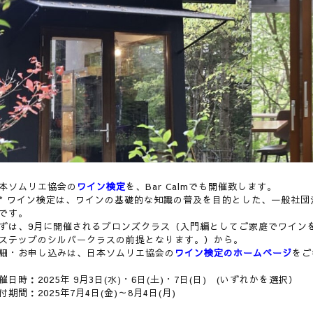
本ソムリエ協会の
ワイン検定
を、Bar Calmでも開催致します。
 ワイン検定は、ワインの基礎的な知識の普及を目的とした、一般社団
です。
ずは、9月に開催されるブロンズクラス（入門編としてご家庭でワイン
ステップのシルバークラスの前提となります。）から。
細・お申し込みは、日本ソムリエ協会の
ワイン検定のホームページ
をご
催日時：2025年 9月3日(水)・6日(土)・7日(日) (いずれかを選択）
付期間：2025年7月4日(金)～8月4日(月)